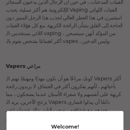
الفتيات المدخنات ، في حين أن الرجال الذين يدخنون السجائر
الإلكترونية هم أكثر تسلية. يجذب Vaping الفتيات اللواتي
استثمرن في هذا العطر الغالي لجذب هذا الرجل المميز دون
الحاجة إلى القلق بشأن الرائحة الكريهة. مع كل هؤلاء الفتيات
اللائي يستخدمن الـ vaping ، من المؤكد أنهن سيصبحن
أكثر اهتمامًا بشخص يقوم بالـ vapes ، وليس التدخين.
مراعي
Vapers
كونك مراعًا هو أن تكون مهذبًا ومهتمًا. تهتم الـ Vapers أكثر
بأحبائهم ، لأنهم يفكرون أكثر في العشاق. لا يريدون رائحة
كريهة على أنفسهم ولا صفراء الأسنان عندما يضحكون ، مما
يزعج الآخرين. يريد الـ Vapers دائمًا أن يبذلوا قصارى
جهدهم مع عشاقهم ، ويحب الناس ذلك عندما تراعي
الصحف الإلكترونية مشاعرهم.
Welcome!