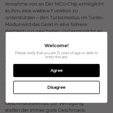
Annahme von
an
Der MCU-Chip ermöglicht
es ihm, eine weitere Funktion zu
unterstützen – den Turbomodus. Im Turbo-
Modus wird das Gerät in eine höhere
Wattleistung geschaltet und ermöglicht es
den Benutzern, vollere und reichhaltigere
Aromen zu genießen.
Welcome!
Please verify that you are 21 years of age or older to
Konsistenter Geschmack ist immer eine
enter this site.
Sache, die Benutzer wollen. Wie auch immer
es ist
meinchmal
schwer zu
Agree
vermeiden
Geschmacksverlust bei der
Anwendung.
Deink des FEELM-Zerstäubers
Disagree
und des einzigartigen Pods
Konstruktion
,
MOTI·S Lite minimiert den
Geschmacksverlust
zur Verfügung
stellen
der immer gute Geschmack.