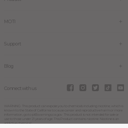
MOTI
Support
Blog
Connect with us
WARNING: This product can expose you to chemicals including nicotine, which is
known to the State of California to cause cancer and reproductive harm or more
information, go to p65warnings.ca.gov. This product is not intended for sale or
use to those under 21 years of age. This Product contains nicotine. Nicotine is an
addictive chemical.