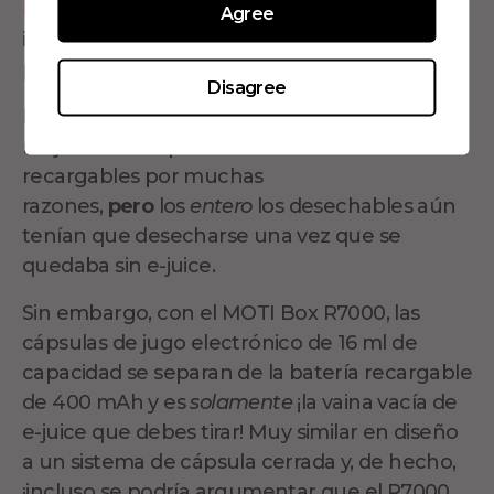
DJPUFF 4999
, mientras que la
ijoy punk
e
Agree
incluso el
Voltable
son increíblemente
populares entre nuestro equipo de revisión.
Disagree
Estos dispositivos más grandes son una gran
mejora con respecto a los desechables no
recargables por muchas
razones,
pero
los
entero
los desechables aún
tenían que desecharse una vez que se
quedaba sin e-juice.
Sin embargo, con el MOTI Box R7000, las
cápsulas de jugo electrónico de 16 ml de
capacidad se separan de la batería recargable
de 400 mAh y es
solamente
¡la vaina vacía de
e-juice que debes tirar! Muy similar en diseño
a un sistema de cápsula cerrada y, de hecho,
¡incluso se podría argumentar que el R7000