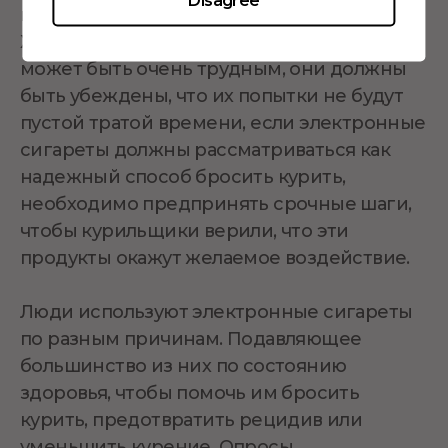
взрослым курильщикам бросить курить.
Хотя сокращение или отказ от курения
может быть очень трудным, они должны
быть убеждены, что их попытки не будут
пустой тратой времени, если электронные
сигареты должны рассматриваться как
надежный способ бросить курить,
необходимо предпринять срочные шаги,
чтобы курильщики верили, что эти
продукты окажут желаемое воздействие.
Люди используют электронные сигареты
по разным причинам. Подавляющее
большинство из них по состоянию
здоровья, чтобы помочь им бросить
курить, предотвратить рецидив или
уменьшить курение. Опросы